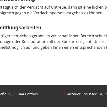
stätigt sich der Verdacht auf Untreue, dann ist eine lücken
folgreich gegen die Verdachtsperson vorgehen zu können.
mittlungsarbeiten
trügereien ziehen gerade im wirtschaftlichen Bereich schne
ionage oder Kollaboration mit der Konkurrenz geht. Unser
hnellstmöglich auf und geben Ihnen einen entsprechenden
aße 30, 03044 Cottbus
Garzauer Chaussee 1a, 1