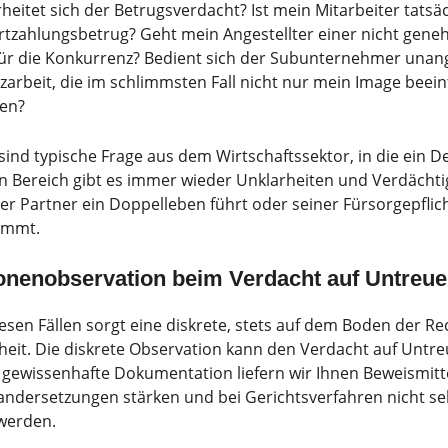
eitet sich der Betrugsverdacht? Ist mein Mitarbeiter tatsä
tzahlungsbetrug? Geht mein Angestellter einer nicht geneh
für die Konkurrenz? Bedient sich der Subunternehmer unang
arbeit, die im schlimmsten Fall nicht nur mein Image beein
en?
 sind typische Frage aus dem Wirtschaftssektor, in die ein D
en Bereich gibt es immer wieder Unklarheiten und Verdächti
er Partner ein Doppelleben führt oder seiner Fürsorgepfl
ommt.
onenobservation beim Verdacht auf Untreue
diesen Fällen sorgt eine diskrete, stets auf dem Boden de
heit. Die diskrete Observation kann den Verdacht auf Unt
gewissenhafte Dokumentation liefern wir Ihnen Beweismitteln
ndersetzungen stärken und bei Gerichtsverfahren nicht selt
 werden.