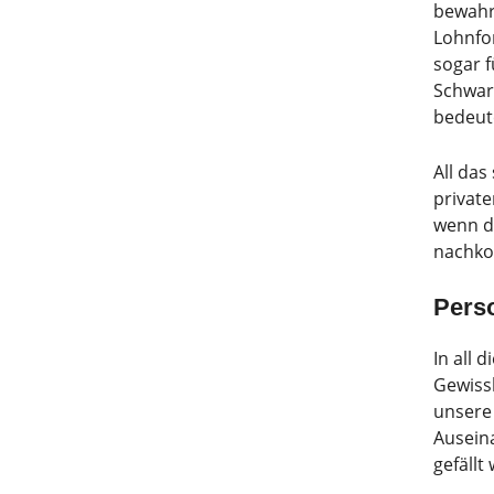
bewahrh
Lohnfor
sogar 
Schwarz
bedeut
All das
privat
wenn d
nachk
Pers
In all 
Gewiss
unsere 
Auseina
gefällt