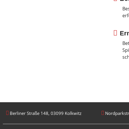
Be
er
Er
Be
Sp
sc
Berliner Straße 148, 03099 Kolkwitz
Nordparkstr