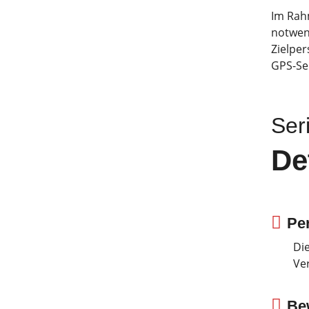
Im Rahm
notwend
Zielper
GPS-Se
Ser
De
Pe
Di
Ve
Be