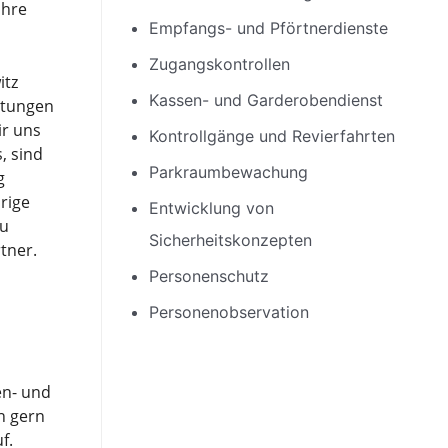
Ihre
Empfangs- und Pförtnerdienste
Zugangskontrollen
itz
Kassen- und Garderobendienst
ltungen
ir uns
Kontrollgänge und Revierfahrten
, sind
Parkraumbewachung
g
rige
Entwicklung von
zu
Sicherheitskonzepten
tner.
Personenschutz
Personenobservation
n- und
n gern
f.