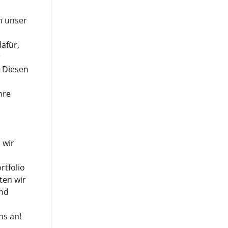
h unser
afür,
r
. Diesen
hre
 wir
rtfolio
ten wir
und
ns an!