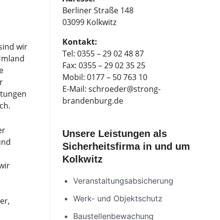
Berliner Straße 148
03099 Kolkwitz
Kontakt:
ind wir
Tel:
0355 – 29 02 48 87
 Umland
Fax: 0355 – 29 02 35 25
e
Mobil:
0177 – 50 763 10
r
E-Mail:
schroeder@strong-
stungen
brandenburg.de
ch.
er
Unsere Leistungen als
und
Sicherheitsfirma in und um
Kolkwitz
wir
Veranstaltungsabsicherung
Werk- und Objektschutz
er,
Baustellenbewachung